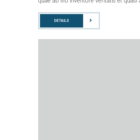
quae ab illo inventore veritatis et quasi
DETAILS