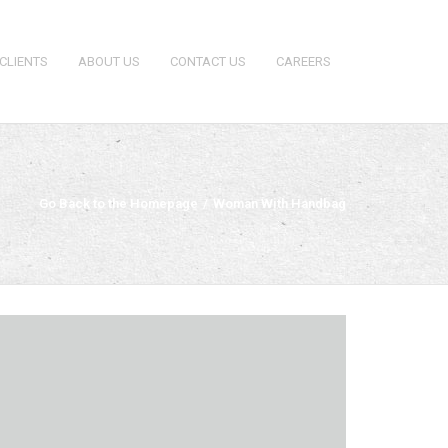
CLIENTS
ABOUT US
CONTACT US
CAREERS
Go Back to the Homepage
/
Woman With Handbag