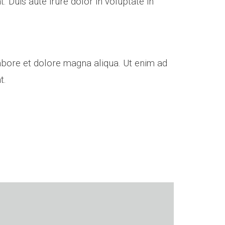
 Duis aute irure dolor in voluptate in
labore et dolore magna aliqua. Ut enim ad
t.